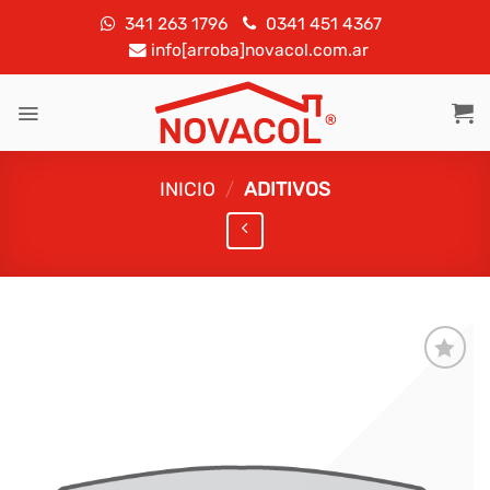
Saltar
341 263 1796
0341 451 4367
al
info[arroba]novacol.com.ar
contenido
INICIO
/
ADITIVOS
Añadir
a la
lista de
deseos