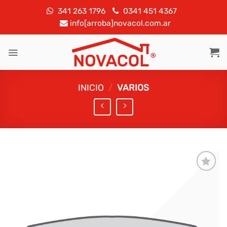
Saltar
341 263 1796
0341 451 4367
al
info[arroba]novacol.com.ar
contenido
INICIO
/
VARIOS
Añadir
a la
lista de
deseos